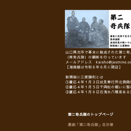
山口県光市で幕末に結成された第二奇
（南奇兵隊）の顕彰を行っています
メールアドレス kaisho@jasmine.ocn
【海商館は令和６年６月に閉店】
新撰組に三度勝利とは
①慶応４年１月３日伏見奉行所北側路
②慶応４年１月５日千両松の戦いに駆
③慶応４年１月６日石清水八幡宮ある
第二奇兵隊のトップページ
漫画「第二奇兵隊」目次等