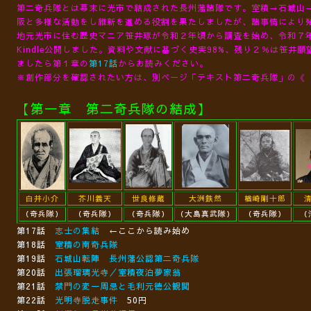
第二奇兵隊とは幕末に光市で結成された長州藩諸隊です。室積→石城山
阪と多様な活動をし維新を進める役割を果たしましたが、諸事情により
地元光市に住む歴史マニア笹井琢が令和２年頃から調査を始め、令和７
Kindle公開しました。資料や文献に基づく史実98%、残り２％は笹井
ましたら第１章の
第17話
からお読みください。
※創作部分を確認されたい方は、別ページ「テキスト第二奇兵隊」の
【第一章 第二奇兵隊の結成】
白井小介
芥川義天
世良修蔵
大洲鉄然
楢崎剛十郎
（奇兵隊）
（奇兵隊）
（奇兵隊）
（大島真武隊）
（奇兵隊）
（
第17話
志士の集結
←ここから読み始め
第18話
室積の南奇兵隊
第19話
石城山転陣 長州藩公認第二奇兵隊
第20話
出張瑠璃光寺／室積夜泊夢家翁
第21話
禁門の変一周忌と毛利元徳公観閲
第22話
光明寺脱走事件
50円