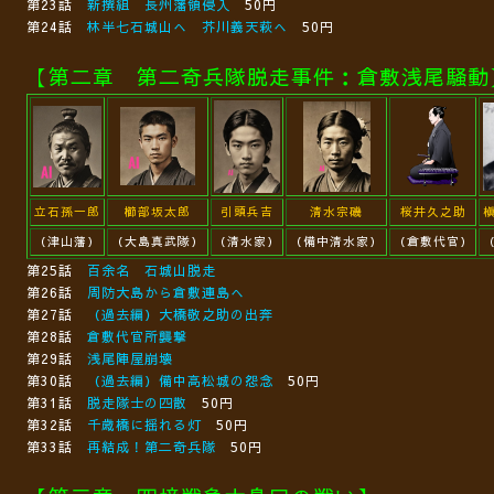
第23話
新撰組 長州藩領侵入
50円
第24話
林半七石城山へ 芥川義天萩へ
50円
【第二章 第二奇兵隊脱走事件：倉敷浅尾騒動
立石孫一郎
櫛部坂太郎
引頭兵吉
清水宗磯
桜井久之助
（津山藩）
（大島真武隊）
（清水家）
（備中清水家）
（倉敷代官）
第25話
百余名 石城山脱走
第26話
周防大島から倉敷連島へ
第27話
（過去編）大橋敬之助の出奔
第28話
倉敷代官所襲撃
第29話
浅尾陣屋崩壊
第30話
（過去編）備中高松城の怨念
50円
第31話
脱走隊士の四散
50円
第32話
千歳橋に揺れる灯
50円
第33話
再結成！第二奇兵隊
50円