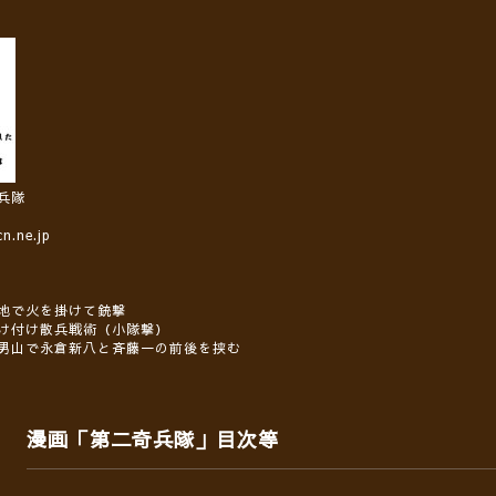
兵隊
.ne.jp
地で火を掛けて銃撃
け付け散兵戦術（小隊撃）
男山で永倉新八と斉藤一の前後を挟む
漫画「第二奇兵隊」目次等