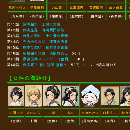
鳥尾小弥太
伊藤俊輔
大山巌
児玉如忠
西郷隆盛
土方歳三
（奇兵隊）
（長州藩）
（薩摩藩）
（整武隊）
（薩摩藩）
（新撰組）
第41話
諸隊結集 上関の支度
第42話
西宮進発 山崎関門突破
第43話
伏見の戦い 土佐藩の憂鬱
第44話
千両松の攻防 淀藩の決断
第45話
橋本の戦い 藤堂藩の葛藤
第46話
新撰組の災難 大阪城炎上
50円
第47話
伊藤俊輔ストラグル（奮闘）
50円
第48話
偽官軍？ 花山院隊 室積へ
50円 ←ここで読み終わり
【女性の御紹介】
松岡フジ
吉田みち
小督
吉松
八百新みつ
白井えい
秋良
（室積）
（上関）
（室積）
（室積）
(周防大島)
（阿月）
（阿