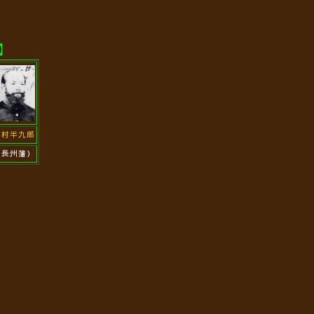
】
槇村半九郎
（長州藩）