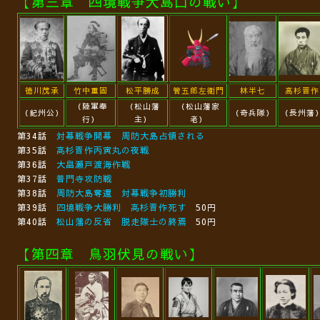
【第三章 四境戦争大島口の戦い】
徳川茂承
竹中重固
松平勝成
管五郎左衛門
林半七
高杉晋作
（陸軍奉
（松山藩
（松山藩家
（紀州公）
（奇兵隊）
（長州藩
行）
主）
老）
第34話
対幕戦争開幕 周防大島占領される
第35話
高杉晋作丙寅丸の夜戦
第36話
大畠瀬戸渡海作戦
第37話
普門寺攻防戦
第38話
周防大島奪還 対幕戦争初勝利
第39話
四境戦争大勝利 高杉晋作死す
50円
第40話
松山藩の反省 脱走隊士の終焉
50円
【第四章 鳥羽伏見の戦い】