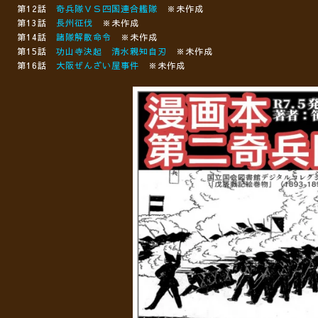
第12話
奇兵隊ＶＳ四国連合艦隊
※未作成
第13話
長州征伐
※未作成
第14話
諸隊解散命令
※未作成
第15話
功山寺決起 清水親知自刃
※未作成
第16話
大阪ぜんざい屋事件
※未作成