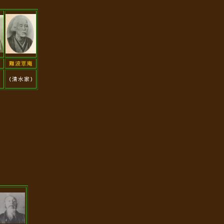
難波覃庵
）
（清水家）