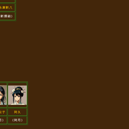
永倉新八
（新撰組）
松子
阿久
月）
（阿月）