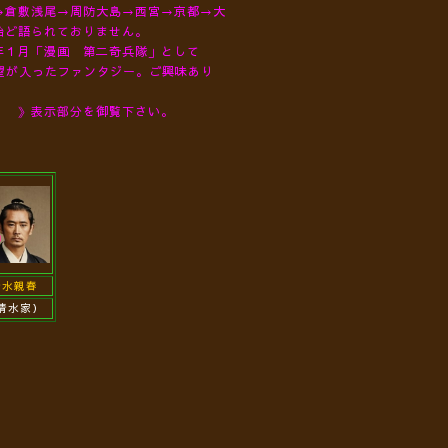
→倉敷浅尾→周防大島→西宮→京都→大
殆ど語られておりません。
年１月「漫画 第二奇兵隊」として
願望が入ったファンタジー。ご興味あり
《 》表示部分を御覧下さい。
清水親春
清水家）