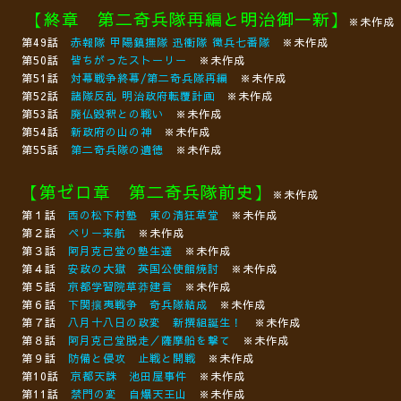
【終章 第二奇兵隊再編と明治御一新】
※未作成
第49話
赤報隊 甲陽鎮撫隊 迅衝隊 徴兵七番隊
※未作成
第50話
皆ちがったストーリー
※未作成
第51話
対幕戦争終幕/第二奇兵隊再編
※未作成
第52話
諸隊反乱 明治政府転覆計画
※未作成
第53話
廃仏毀釈との戦い
※未作成
第54話
新政府の山の神
※未作成
第55話
第二奇兵隊の遺徳
※未作成
【第ゼロ章 第二奇兵隊前史】
※未作成
第１話
西の松下村塾 東の清狂草堂
※未作成
第２話
ペリー来航
※未作成
第３話
阿月克己堂の塾生達
※未作成
第４話
安政の大獄 英国公使館焼討
※未作成
第５話
京都学習院草莽建言
※未作成
第６話
下関攘夷戦争 奇兵隊結成
※未作成
第７話
八月十八日の政変 新撰組誕生！
※未作成
第８話
阿月克己堂脱走／薩摩船を撃て
※未作成
第９話
防備と侵攻 止戦と開戦
※未作成
第10話
京都天誅 池田屋事件
※未作成
第11話
禁門の変 自爆天王山
※未作成