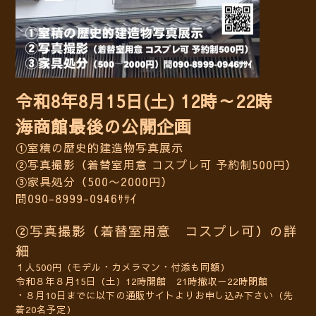
令和8年8月15日(土) 12時～22時
海商館最後の公開企画
①室積の歴史的建造物写真展示
②写真撮影（着替室用意 コスプレ可 予約制500円）
③家具処分（500〜2000円）
問090-8999-0946ｻｻｲ
②写真撮影
（着替室用意 コスプレ可）の詳
細
１人500円（モデル・カメラマン・付添も同額）
令和８年８月15日（土）12時開館 21時撤収－22時閉館
・８月10日までに以下の通販サイトよりお申し込み下さい（先
着20名予定）