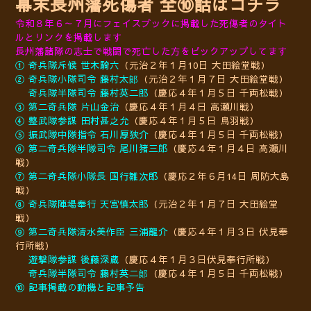
幕末長州藩死傷者 全⑩話はコチラ
令和８年６～７月にフェイスブックに掲載した死傷者の
タイト
ルとリンクを掲載します
長州藩諸隊の志士で戦闘で死亡した方をピックアップしてます
① 奇兵隊斥候 世木騎六
（元治２年１月10日 大田絵堂戦）
② 奇兵隊小隊司令 藤村太郞
（元治２年１月７日 大田絵堂戦）
奇兵隊半隊司令 藤村英二郎
（慶応４年１月５日 千両松戦）
③ 第二奇兵隊 片山金治
（慶応４年１月４日 高瀬川戦）
④ 整武隊参謀 田村甚之允
（慶応４年１月５日 鳥羽戦）
⑤ 振武隊中隊指令 石川厚狭介
（慶応４年１月５日 千両松戦）
⑥ 第二奇兵隊半隊司令 尾川猪三郎
（慶応４年１月４日 高瀬川
戦）
⑦ 第二奇兵隊小隊長 国行雛次郎
（慶応２年６月14日 周防大島
戦）
⑧ 奇兵隊陣場奉行 天宮慎太郎
（元治２年１月７日 大田絵堂
戦）
⑨ 第二奇兵隊清水美作臣 三浦龍介
（慶応４年１月３日 伏見奉
行所戦）
遊撃隊参謀
後藤深蔵
（慶応４年１月３日伏見奉行所戦）
奇兵隊半隊司令 藤村英二郞
（慶応４年１月５日 千両松戦）
⑩ 記事掲載の動機と記事予告