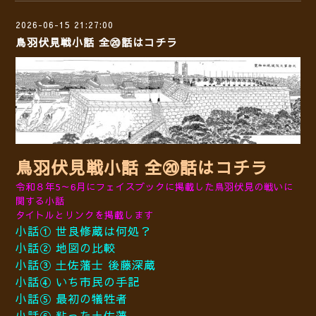
2026-06-15 21:27:00
鳥羽伏見戦小話 全⑳話はコチラ
鳥羽伏見戦小話 全⑳話はコチラ
令和８年5～6月にフェイスブックに掲載した鳥羽伏見の戦いに
関する小話
タイトルとリンクを掲載します
小話① 世良修蔵は何処？
小話② 地図の比較
小話③ 土佐藩士 後藤深蔵
小話④ いち市民の手記
小話⑤ 最初の犠牲者
小話⑥ 粘った土佐藩