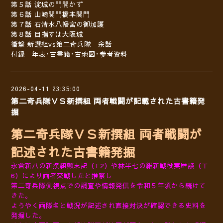
第５話 淀城の門開かず
第６話 山崎関門橋本関門
第７話 石清水八幡宮の御加護
第８話 目指すは大阪城
衝撃 新選組vs第二奇兵隊 余話
付録 年表･古書籍･古地図･参考資料
2026-04-11 23:35:00
第二奇兵隊ＶＳ新撰組 両者戦闘が記載された古書籍発
掘
第二奇兵隊ＶＳ新撰組 両者戦闘が
記述された古書籍発掘
永倉新八の新撰組顛末記（T2）や林半七の維新戦役実歴談（Ｔ
6）により両者交戦したと推察し
第二奇兵隊側視点での調査や情報発信を令和５年頃から続けて
きた。
ようやく両隊名と戦況が記述され直接対決が確認できる史料を
発掘した。