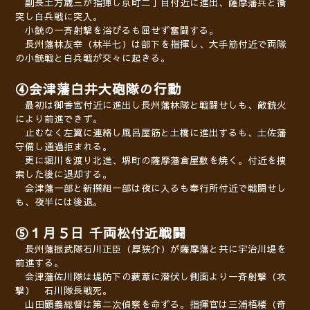
副長土方歳三が指揮し京町二丁目付近に進出、薩摩藩兵と衝
突し白兵戦に突入。
小銃の一斉射撃を浴びるも屈せず奮闘する。
長州藩林友幸（林半七）は部下を指揮し、大手筋付近で両隊
の小銃戦と
白兵戦が交々に起きる。
④会津藩白井大砲隊の行動
最初は御香宮付近に進出し長州藩林隊と戦闘せしも、敵銃火
により前進できず。
止むなく左翼に連絡し風呂屋筋と土橋に進出するも、土佐藩
守備し通過拒まれる。
更に堀川を渡り北進、堺町の薩摩藩倉屋敷を焼く。付近を捜
索した後に退却する。
会津藩一部と新撰組一部は夜
に入るも奉行所付近で戦闘せし
も、夜半には後退。
⑤１
月５日 千両松付近戦闘
長州藩振武隊石川正臣（厚狭介）が薩摩藩と共に宇治川堤を
前進する。
会津藩佐川隊は堤防下の藪葦に潜伏し側面より一斉射撃（攻
撃） 石川隊長戦死。
山田顕義総督は第二次偵察を命ずる。指揮官は三浦梧楼（奇