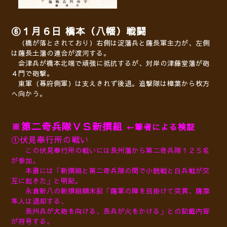
⑥１
月６日 橋本（八幡）戦闘
（橋が落とされており）右側は淀藩兵と薩長軍主力が、左側
は薩長土藩の連合が渡河する。
会津兵が橋本北端で頑強に抵抗するが、対岸の津藤堂藩が砲
４門で砲撃。
東軍（幕府側軍）は支えきれず後退。追撃隊は樟葉から枚方
へ向かう。
※第二奇兵隊ＶＳ新撰組
←筆者による検証
①伏見奉行所の戦い
この伏見奉行所の戦いには長州藩から第二奇兵隊１２５名
が参加。
本書には「新撰組と第二奇兵隊の間で小銃戦と白兵戦が交
互に起きた」と明記。
永倉新八の新撰組顛末記「薩軍の陣を目掛けて突貫、薩摩
隼人は退却する、
長州兵が大砲を向ける、長兵が火をかける」との記載
内容
が符号する。