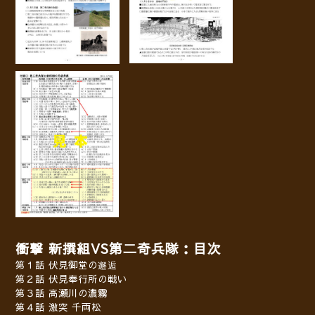
衝撃 新撰組VS第二奇兵隊：
目次
第１話 伏見御堂の邂逅
第２話 伏見奉行所の戦い
第３話 高瀬川の濃霧
第４話 激突 千両松