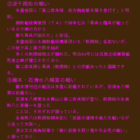
②淀千両松の戦い
本書地図に「第二奇兵隊 前方銃砲撃を聞き急行す」と明
記。
維新戦役実歴団（Ｔ４）で林半七は「幕兵と薩兵が戦って
いるので横の方から
撃ち幕兵が崩れた」と記述。
本書地図にも維新戦役実歴団にも「新撰組」名前ないが、
この地で井上源三郎を始め
多くの
新撰組隊士が倒れた。
明治40年には戊辰之役東軍戦
死者之碑が建立されており、
第二奇兵隊と幕兵（新撰組）との交戦あったと認識でき
る。
③橋本・石清水八幡宮の戦い
橋本宿付近の戦況は本書に記載されているが、石清水八幡
宮
は記載なし。
石清水八幡宮ある男山に第二奇兵隊が登り、新撰組の永倉
新八と斉藤一も登った
ことは、それぞれが語っている。
永倉新八は新撰組顛末記に「前後の連絡を絶たれ戦いなが
ら走って大阪へ」
浪士文久報告記事で「敵に前後を取り巻かれ必死の戦い」
と語っており、