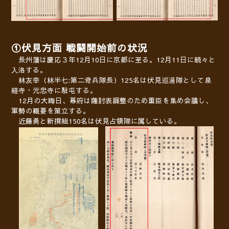
①伏見方面 戦闘開始前の状況
長州
藩は慶応３年12月10日に京都に至る。12月11日に続々と
入洛する。
林友幸（林半七:第二奇兵隊長）125
名は伏見巡邏隊として泉
経寺・元忠寺に駐屯する。
12月の大晦日、幕府は薩討表調整のため重臣を集め会議し、
軍勢の概要を策立する。
近藤勇と新撰組150名は伏見占領隊に属している。