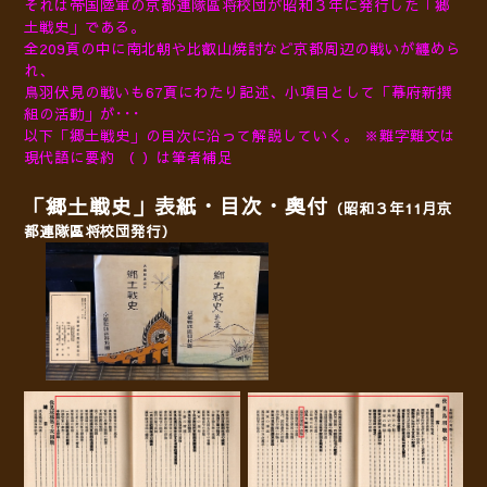
それは帝国陸軍の京都連隊區将校団が昭和３年に発行した「郷
土戦史」である。
全209頁の中に南北朝や比叡山焼討など京都周辺の戦いが纏めら
れ、
鳥羽伏見の戦いも67頁にわたり記述、小項目として「幕府新撰
組の活動」が･･･
以下「郷土戦史」の目次に沿って解説していく。 ※難字難文は
現代語に要約 （ ）は筆者補足
「郷土戦史」表紙・
目次・奥付
（昭和３年11月
京
都連隊區将校団発行）