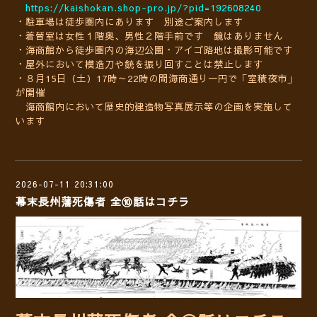
https://kaishokan.shop-pro.jp/?pid=192608240
・駐車場は徒歩圏内にあります 別途ご案内します
・着替室は女性１階奥、男性２階手前です 鏡はありません
・海商館から徒歩圏内の海辺公園・アイゴ路地は撮影可能です
・屋外において模造刀や銃を振り回すことは禁止します
・８月15日（土）17時～22時の間海商通り一円で「室積夜市」
が開催
海商館内において歴史的建造物写真展示等の企画を実施して
います
2026-07-11 20:31:00
幕末長州藩死傷者 全⑩話はコチラ