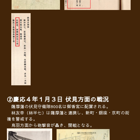
②慶応４年１月３日 伏見方面の戦況
薩摩藩の伏見守備隊800名は御香宮に配置される。
林友幸（林半七）は薩摩藩と連携し、新町・銀座・京町の街
衝を警戒する。
鳥羽方面から砲撃音が轟き、開戦となる。