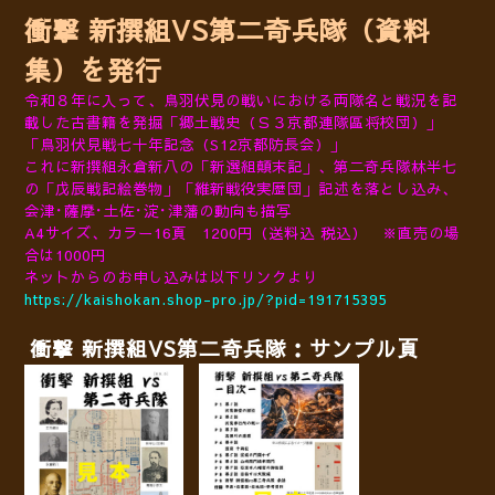
衝撃 新撰組VS第二奇兵隊（資料
集）を発行
令和８年に入って、鳥羽伏見の戦いにおける両隊名と戦況を記
載した古書籍を発掘
「
郷土戦史（Ｓ３京都連隊區将校団）」
「鳥羽伏見戦七十年記念（S12京都防長会）
」
これに新撰組永倉新八の「新選組
顛末記」、第二奇兵隊林半七
の
「戊辰戦記絵巻物」
「維新戦役実歴団」記述を落とし込み、
会津･薩摩･土佐･淀･津藩の動向も描写
A4サイズ、カラー16頁
1200円（送料込 税込） ※直売の場
合は1000円
ネットからのお申し込みは以下リンクより
https://kaishokan.shop-pro.jp/?pid=191715395
衝撃 新撰組VS第二奇兵隊：サンプル頁