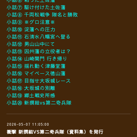
小話⑦ 駆け付けた土佐藩
小話⑧ 千両松戦争 隊名と勝敗
小話⑨ ※グロ注意※
小話⑩ 淀藩への圧力
小話⑪ 石清水八幡宮へ登る
小話⑫ 男山山中にて
小話⑬ 因州藩の立役者は？
小話⑭ 山崎関門 行き帰り
小話⑮ 揺れ動く津藤堂藩
小話⑯ マイペース徳山藩
小話⑰ 目指せ大坂城レース
小話⑱ 大坂城の別離
小話⑲ 郷土戦史所感
小話⑳ 新撰組vs第二奇兵隊
2026-05-07 11:05:00
衝撃 新撰組VS第二奇兵隊（資料集）を発行