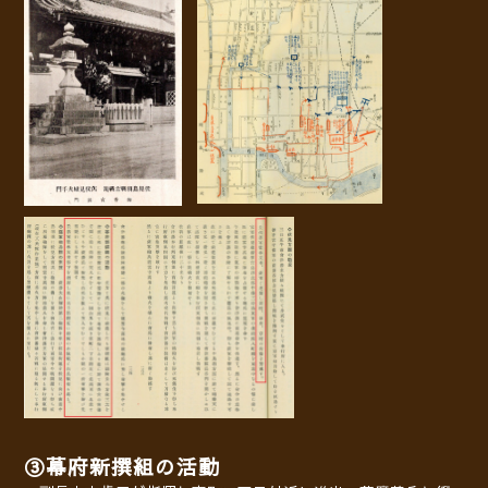
③幕府新撰組の活動