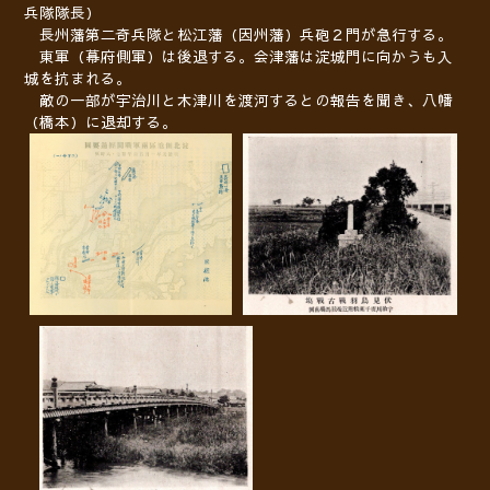
兵隊隊長）
長州藩第二奇兵隊と松江藩（因州藩）兵砲２門が急行する。
東軍（幕府側軍）
は後退する。
会津藩は淀城門に向かうも入
城を抗まれる。
敵の一部が宇治川と木津川を渡河するとの報告を聞き、八幡
（橋本）に退却する。