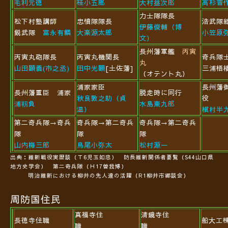
毛利元徳
桂小五郎
大村益次郎
高杉晋
力士隊隊長
松下村塾講師
忠憤隊隊長
浩武隊
伊藤俊輔（博
鋭武隊
富永有鱗
大楽源太郎
小笠原
文）
長州藩軍艦
丙寅
丙寅丸砲隊長
丙寅丸機関長
奇兵隊
丸
山田顕義(市之丞)
田中光顕
[土佐藩]
三浦梧
（オテント丸）
浦家家臣
長州藩
長州藩重臣 浦家
脱走時に同行
秋良敦之助（貞
役
浦靱負
水島東九郎
温）
槇村半九
第二奇兵隊→奇兵
奇兵隊→第二奇兵
奇兵隊→第二奇兵
隊
隊
隊
山内梅三郎
鳥尾小弥太
松村源一
出典：維新戦役実歴談（Ｔ6児玉如忠）
防長維新関係者要覧（S44山口県
地方史学会）
第二奇兵隊（Ｈ17曽我博）
明治維新における柳井の先人達の活躍（R1柳井市郷談会）
周防国住民
真福寺住
清鏡寺住
長徳寺住職
船大工
職
職