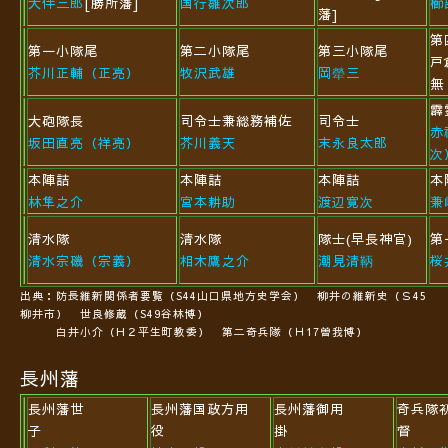
大伴三郎
[勝所藩]
国行雛次郎
櫛
藩]
第
第一小隊尾
第二小隊尾
第三小隊尾
戸
芥川正
輔（正亮）
牧沢武雄
岡犖三
無
霹
大砲隊長
司令士兼総務補佐
司令士
赤
坂田直亮（祥亮）
芥川義天
末永良太郎
次
本陣詰
本陣詰
本陣詰
本
林隼之介
宮本耕助
渡辺寛次
兼
清水隊
清水隊
隊士(早長神官)
第
清水宗磯（宗義）
相木鷹之介
潮見清鞆
桜
出典：防長維新関係者要覧（S44山口県地方史学会） 柳井の維新史（Ｓ45
柳井市） 世良修蔵（S49谷林博）
白井小介（H２平生町教委） 第二奇兵隊（Ｈ17曽我博）
長州藩
長州藩世
長州藩国政方用
長州藩御用
奇兵隊
子
役
掛