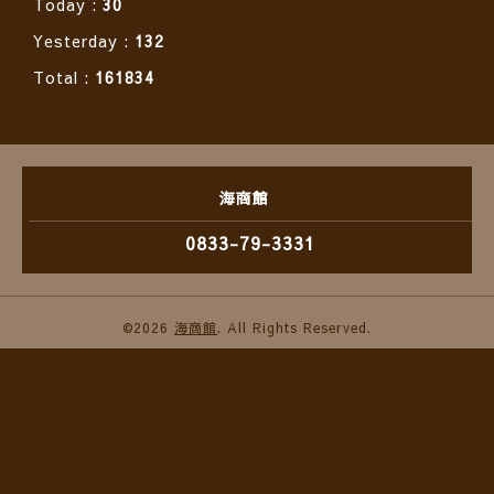
Today :
30
Yesterday :
132
Total :
161834
海商館
0833-79-3331
©2026
海商館
. All Rights Reserved.