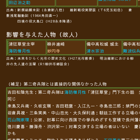
田辺治之助
出典：新撰組顛末記（永倉新八他） 維新戦役実歴談（Ｔ6児玉如忠） 倉
敷浅尾騒動記（1964角田直一）
四境の役大島口（H28永本隆通）
影響を与えた人物（故人）
清狂草堂主宰
柳井遠崎
備中高松城 城主
備中高
海防僧月性
妙円寺
清水宗治
難波伝
出典：未来をひらく光市の歴史文化（H27光市教委） 明治維新における柳
井の先人達の活躍（R1柳井市郷談会）
（補足）第二奇兵隊とは直接的な関係なかった人物
吉田松陰先生：第二奇兵隊は
海防僧月性
「清狂草堂」門下生の話 
同じ
来島又兵衛・久坂玄瑞・吉田稔麿・入江九一・寺島忠三郎：禁門の
岩倉具視・三条実美・中山忠光・大久保利通：朝廷工作する立場の
花山院家理
：公家、討幕に向け西国での挙兵めざすも室積で長州藩
徳川慶喜・勝海舟・渋沢栄一：対幕交渉する立場の者はいない 慶
かも