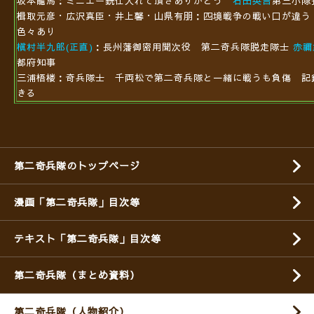
坂本龍馬：ミニエー銃仕入れて頂きありがとう
石田英吉
第三小隊
楫取元彦・広沢真臣・井上馨・山県有朋：四境戦争の戦い口が違う
色々あり
槇村半九郎(正直)
：長州藩
御密用聞次役
第二奇兵隊脱走隊士
赤禰
都府知事
三浦梧楼：奇兵隊士 千両松で第二奇兵隊と一緒に戦うも負傷 記
きる
第二奇兵隊のトップページ
漫画「第二奇兵隊」目次等
テキスト「第二奇兵隊」目次等
第二奇兵隊（まとめ資料）
第二奇兵隊（人物紹介）