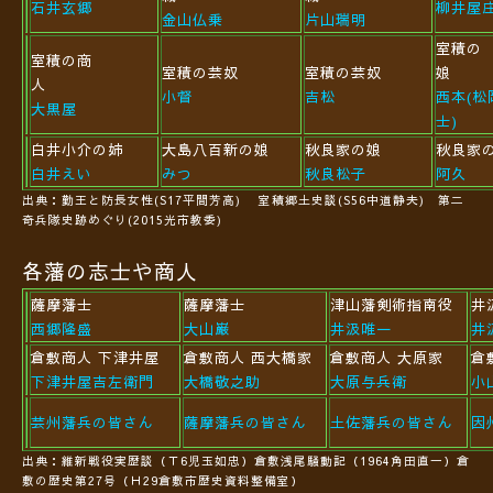
石井玄郷
柳井屋
金山仏乗
片山瑞明
室積の
室積の商
室積の芸奴
室積の芸奴
人
小督
吉松
西本(松
大黒屋
士)
白井小介の姉
大島八百新の娘
秋良家の娘
秋良家
白井えい
みつ
秋良松子
阿久
出典：勤王と防長女性(S17平間芳高) 室積郷土史談(S56中道静夫) 第二
奇兵隊史跡めぐり(2015光市教委)
各藩の志士や商人
薩摩藩士
薩摩藩士
津山藩剣術指南役
井
西郷隆盛
大山巌
井汲唯一
井
倉敷商人 下津井屋
倉敷商人 西大橋家
倉敷商人
大原家
倉
下津井屋吉左衛門
大橋敬之助
大原与兵衛
小
芸州藩兵の皆さん
薩摩藩兵の皆さん
土佐藩兵の皆さん
因
出典：
維新戦役実歴談（Ｔ6児玉如忠）
倉敷浅尾騒動記（1964角田直一）倉
敷の歴史第27号
（Ｈ29倉敷市歴史資料整備室）