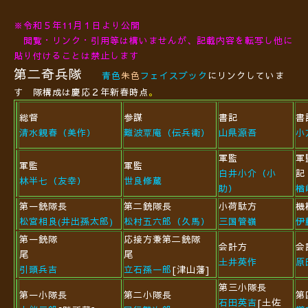
※令和５年11月１日より公開
閲覧・リンク・引用等は
構いませんが、記載内容を転写し他に
貼り付けることは禁止します
第二奇兵隊
青色
朱色
フェイスブック
にリンクしていま
す 隊構成は慶応２年新春時点
。
総督
参謀
書記
書
清水親春（美作）
難波覃庵（伝兵衛）
山県源吾
小
軍監
軍
軍監
軍監
白井小介（小
林半七（友幸）
世良修蔵
助）
楢
第一銃隊長
第二銃隊長
小荷駄方
機
松宮相良(井出孫太郎)
松村五六郎（久馬）
三国管嶺
伊
第一銃隊
応接方兼第二銃隊
会計方
会
尾
尾
土井英作
原
引頭兵吉
立石孫一郎
[津山藩]
第三小隊長
第一小隊長
第二小隊長
第
石田英吉
[土佐