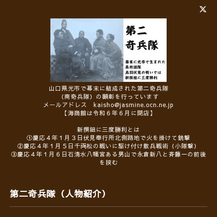
山口県光市で幕末に結成された第二奇兵隊
（南奇兵隊）の顕彰を行っています
メールアドレス kaisho@jasmine.ocn.ne.jp
【海商館は令和６年６月に閉店】
新撰組に三度勝利とは
①慶応４年１月３日伏見奉行所北側路地で火を掛けて銃撃
②慶応４年１月５日千両松の戦いに駆け付け散兵戦術（小隊撃）
③慶応４年１月６日石清水八幡宮ある男山で永倉新八と斉藤一の前後
を挟む
第二奇兵隊（人物紹介）