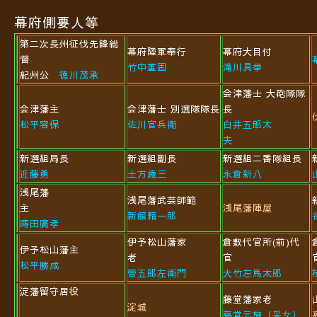
幕府側要人等
第二次長州征伐
先鋒総
幕府陸軍奉行
幕府大目付
督
竹中重固
滝川具挙
紀州公
徳川茂承
会津藩士 大砲隊隊
会津藩主
会津藩士 別選隊隊長
長
松平容保
佐川官兵衛
白井五郎太
夫
新選組局長
新選組副長
新選組二番隊組長
近藤勇
土方歳三
永倉新八
浅尾藩
浅尾藩武芸師範
主
浅尾藩陣屋
新館精一郎
蒔田廣孝
伊予松山藩家
倉敷代官所(前)代
伊予松山藩主
老
官
松平勝成
管五郎左衛門
大竹左馬太郎
淀藩留守居役
藤堂藩家老
淀城
藤堂元施（采女）